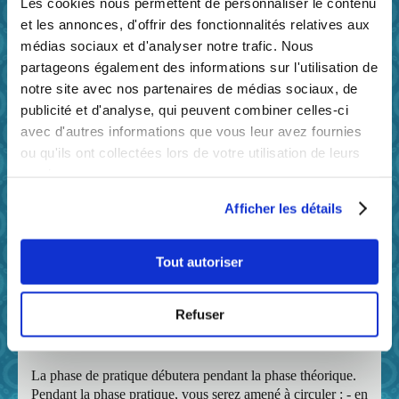
Les cookies nous permettent de personnaliser le contenu
Les horaires d'accès à la salle de code : lundi au vendredi
et les annonces, d'offrir des fonctionnalités relatives aux
entre 14 h et 19 h. Le code en salle est en présentiel et
médias sociaux et d'analyser notre trafic. Nous
collectif. Sinon e-learning sur le site internet icicode
partageons également des informations sur l'utilisation de
(identifiants remis à l'inscription).
notre site avec nos partenaires de médias sociaux, de
Les 10 thèmes du code de la route
:
publicité et d'analyse, qui peuvent combiner celles-ci
avec d'autres informations que vous leur avez fournies
1) La loi et la circulation
ou qu'ils ont collectées lors de votre utilisation de leurs
2) Le conducteur
services.
3) Précautions en prenant/quittant son véhicule
4) Documents, passagers, chargement
Afficher les détails
5) Équipements de sécurité des véhicules
6) Mécanique et sécurité
7) La route
Tout autoriser
8) Les autres usagers
9) Règles et environnement
10) Premiers secours : notions générales
Refuser
Parcours pratique
La phase de pratique débutera pendant la phase théorique.
Pendant la phase pratique, vous serez amené à circuler : - en