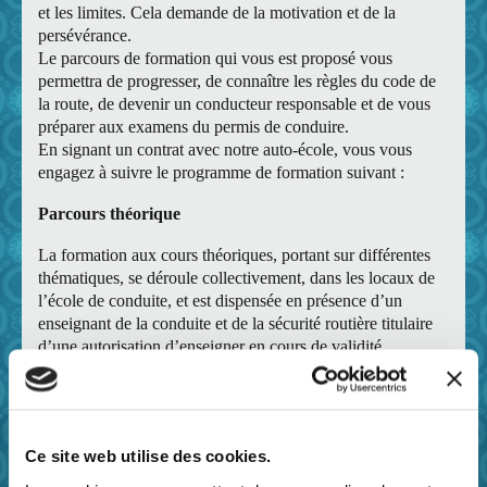
et les limites. Cela demande de la motivation et de la
persévérance.
Le parcours de formation qui vous est proposé vous
permettra de progresser, de connaître les règles du code de
la route, de devenir un conducteur responsable et de vous
préparer aux examens du permis de conduire.
En signant un contrat avec notre auto-école, vous vous
engagez à suivre le programme de formation suivant :
Parcours théorique
La formation aux cours théoriques, portant sur différentes
thématiques, se déroule collectivement, dans les locaux de
l’école de conduite, et est dispensée en présence d’un
enseignant de la conduite et de la sécurité routière titulaire
d’une autorisation d’enseigner en cours de validité.
Les horaires des cours théoriques sont affichés dans
l’établissement.
La formation théorique sur des questions d’entraînement au
code pourra être suivie soit dans les locaux de l’école de
Ce site web utilise des cookies.
conduite avec un support média tel que DVD, Box ou avec
un enseignant, soit sur Internet.